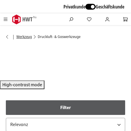
alt springen
Privatkunde
Geschäftskunde
|
Werkzeug
Druckluft- & Gaswerkzeuge
High-contrast mode
Filter