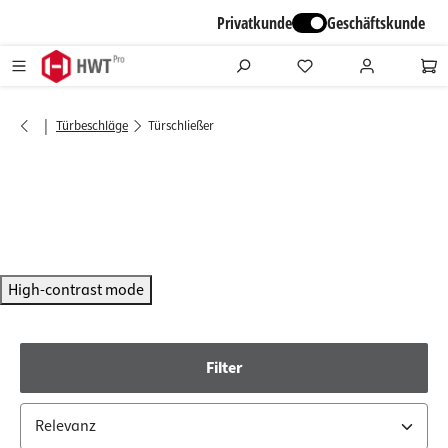
alt springen
Privatkunde
Geschäftskunde
|
Türbeschläge
Türschließer
High-contrast mode
Filter