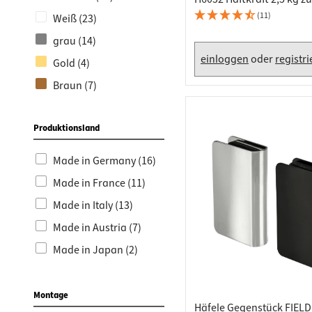
Schrauben für 2-flügelig
selbstklebend (1)
(11)
Weiß (23)
Glastüren
Möbelschlösser & -
grau (14)
schlüssel (1)
einloggen
oder
registr
Gold (4)
Schließwinkel (1)
Braun (7)
gelb (4)
Produktionsland
Edelstahl-Optik (1)
Made in Germany (16)
Made in France (11)
Made in Italy (13)
Made in Austria (7)
Made in Japan (2)
Montage
Häfele Gegenstück FIELD