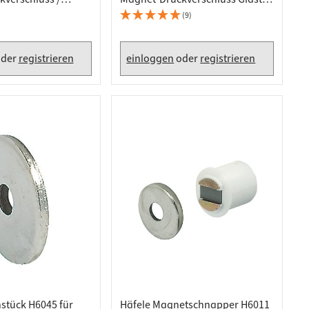
per zum
Höhe 15 mm verchromt poliert
(9)
der
registrieren
einloggen
oder
registrieren
stück H6045 für
Häfele Magnetschnapper H6011