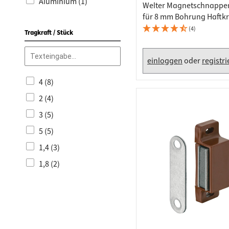
Aluminium (1)
Welter Magnetschnappe
für 8 mm Bohrung Haftkr
Metall (1)
(4)
Tragkraft / Stück
einloggen
oder
registr
4 (8)
2 (4)
3 (5)
5 (5)
1,4 (3)
1,8 (2)
8 (1)
0,4 (1)
1 (2)