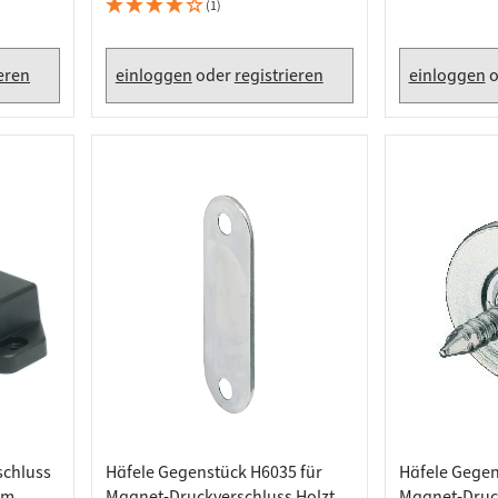
plattenverbinder
senleisten
eckig, Vernickelt
hitzebeständ
(1)
enträger
er
ieren
einloggen
oder
registrieren
einloggen
o
aden
schluss
Häfele Gegenstück H6035 für
Häfele Gegen
um
Magnet-Druckverschluss Holztür
Magnet-Druck