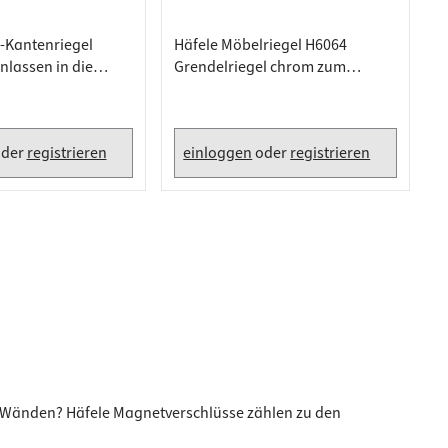
-Kantenriegel
Häfele Möbelriegel H6064
nlassen in die
Grendelriegel chrom zum
elb chromatiert,
Aufschrauben , verchromt,
40mm
der
registrieren
einloggen
oder
registrieren
er Wänden? Häfele Magnetverschlüsse zählen zu den