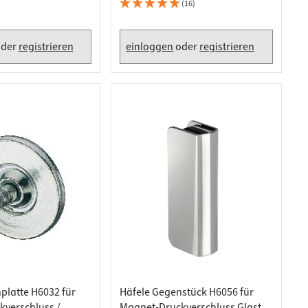
ig
Schrauben für Glastüren,
(16)
schwarz
der
registrieren
einloggen
oder
registrieren
platte H6032 für
Häfele Gegenstück H6056 für
verschluss /
Magnet-Druckverschluss Glastür