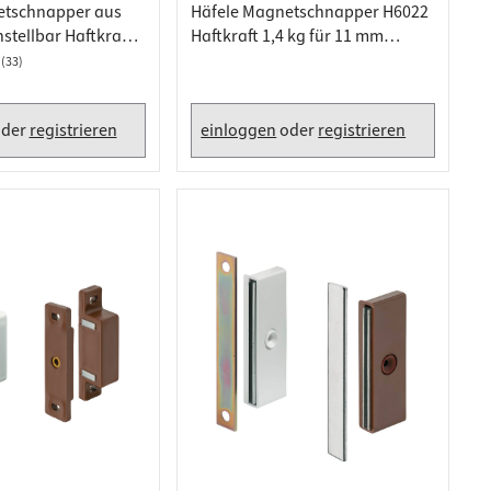
etschnapper aus
Häfele Magnetschnapper H6022
nstellbar Haftkraft 3
Haftkraft 1,4 kg für 11 mm
Bohrung, Schwarz
(33)
der
registrieren
einloggen
oder
registrieren