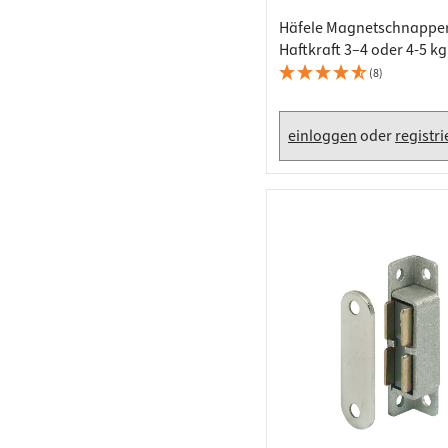
10 (2)
Häfele Magnetschnappe
3,6 (1)
Haftkraft 3–4 oder 4-5 k
7 (1)
Schrauben eckig, braun /
(8)
11 (1)
2,5 (1)
einloggen
oder
registr