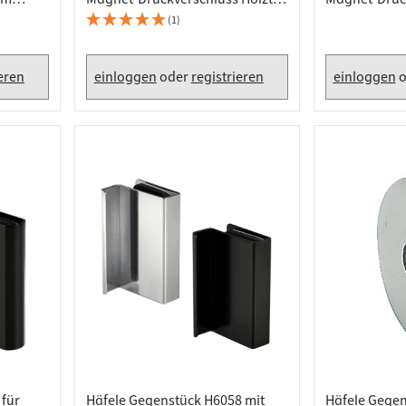
e
zum Schrauben
Druckschnäp
(1)
Einschlagen
ieren
einloggen
oder
registrieren
einloggen
o
 für
Häfele Gegenstück H6058 mit
Häfele Gegen