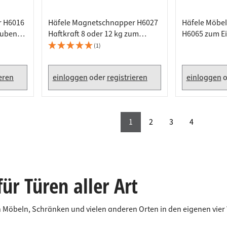
r H6016
Häfele Magnetschnapper H6027
Häfele Möbel
auben
Haftkraft 8 oder 12 kg zum
H6065 zum Ei
Schrauben eckig, vernickelt -
Stirnkante, g
(1)
8kg
60mm
ieren
einloggen
oder
registrieren
einloggen
o
1
2
3
4
ür Türen aller Art
 an Möbeln, Schränken und vielen anderen Orten in den eigenen vi