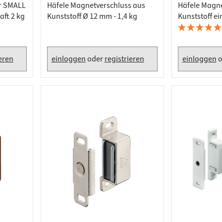
r SMALL
Häfele Magnetverschluss aus
Häfele Magn
aft 2 kg
Kunststoff Ø 12 mm - 1,4 kg
Kunststoff ei
kg, weiß
ieren
einloggen
oder
registrieren
einloggen
o