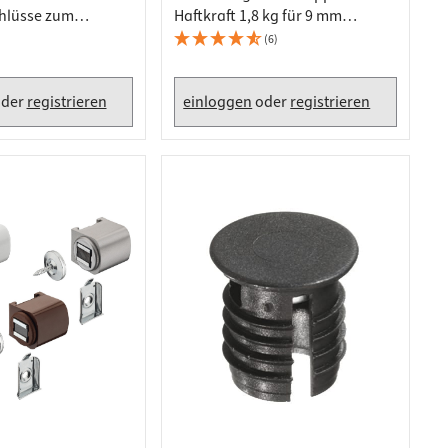
hlüsse zum
Haftkraft 1,8 kg für 9 mm
22 mm
Bohrung, Magnetverschluss
(6)
braun
der
registrieren
einloggen
oder
registrieren