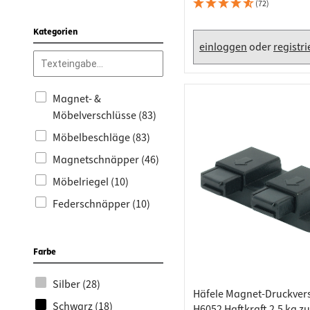
Arbeits
Steckdo
(72)
Grass (1)
Fachbod
Mülleim
Kategorien
einloggen
oder
registr
Schubl
Magnet- &
Möbelverschlüsse (83)
Möbelbeschläge (83)
Magnetschnäpper (46)
Möbelriegel (10)
Federschnäpper (10)
Druckschnäpper (13)
Rollenschnäpper (4)
Farbe
Anschlagpuffer &
Silber (28)
Türdämpfer (1)
Häfele Magnet-Druckver
Schwarz (18)
Anschlagpuffer
H6052 Haftkraft 2,5 kg z