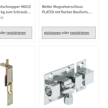
etschnapper H6015
Welter Magnetverschluss
5 kg zum Schrauben
PLATEX mit flacher Bauform,
Haftkraft 5 kg, Braun -
(1)
Gegenstück zum Schrauben
der
registrieren
einloggen
oder
registrieren