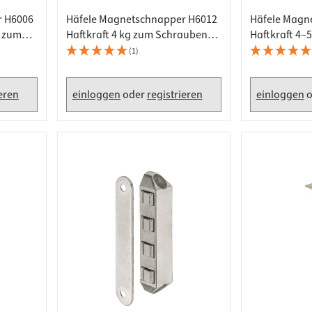
r H6006
Häfele Magnetschnapper H6012
Häfele Magn
g zum
Haftkraft 4 kg zum Schrauben
Haftkraft 4–
 3-4 kg
eckig, Vernickelt
eckig, braun
(1)
ieren
einloggen
oder
registrieren
einloggen
o