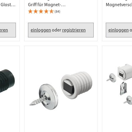
 Glastür
Griff für Magnet-
Magnetversc
Druckverschluss Glastür Höhe 23
Schrauben 
(84)
mm, Schwarz
ieren
einloggen
oder
registrieren
einloggen
o