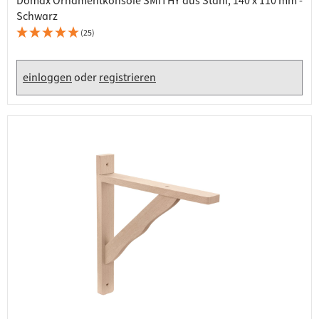
Domax Ornamentkonsole SMITHY aus Stahl, 140 x 110 mm -
Schwarz
(25)
einloggen
oder
registrieren