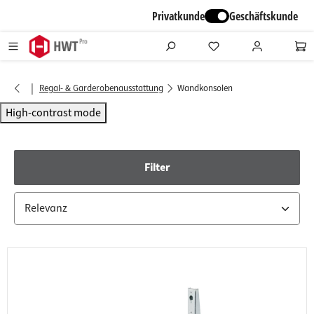
alt springen
Privatkunde
Geschäftskunde
|
Regal- & Garderobenausstattung
Wandkonsolen
High-contrast mode
Filter