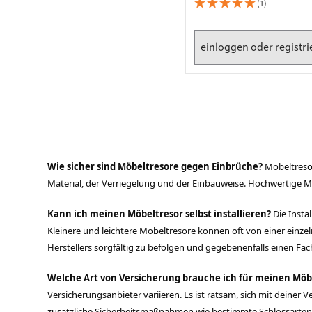
Arbeits
Steckdo
schwarz, TSW/1HN
(1)
Fachbod
Mülleim
einloggen
oder
registr
Schubl
Wie sicher sind Möbeltresore gegen Einbrüche?
Möbeltresor
Material, der Verriegelung und der Einbauweise. Hochwertige M
Kann ich meinen Möbeltresor selbst installieren?
Die Insta
Kleinere und leichtere Möbeltresore können oft von einer einzel
Herstellers sorgfältig zu befolgen und gegebenenfalls einen Fa
Welche Art von Versicherung brauche ich für meinen Möb
Versicherungsanbieter variieren. Es ist ratsam, sich mit deine
zusätzliche Sicherheitsmaßnahmen wie bestimmte Schlossarten