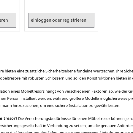
plattenverbinder
senleisten
schwarz nach oben öffnend
enträger
er
ieren
einloggen
oder
registrieren
aden
e bieten eine zusätzliche Sicherheitsebene für deine Wertsachen. Ihre Sic
öbeltresore mit robusten Schlössern und soliden Konstruktionen bieten in 
llation eines Möbeltresors hängt von verschiedenen Faktoren ab, wie der G
nen Person installiert werden, während größere Modelle möglicherweise profe
chmann hinzuzuziehen, um eine sichere Installation zu gewährleisten.
eltresor?
Die Versicherungsbedürfnisse für einen Möbeltresor können je
r Versicherungsgesellschaft in Verbindung zu setzen, um die genauen Anforde
 oder die Verankerung des Safes, um eine angemessene Abdeckung zu gewä