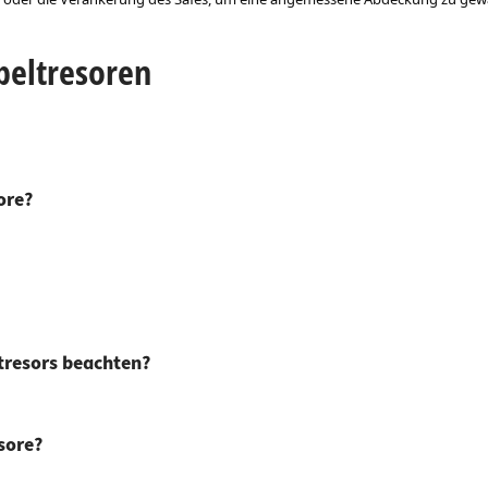
beltresoren
ore?
tresors beachten?
sore?