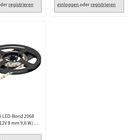
der
registrieren
einloggen
oder
registrieren
5 LED-Band 2068
2V 8 mm 9,6 W/m,
0 K - 5 Meter