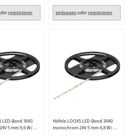
Warmweiß 2700 K - 5 Meter
der
registrieren
einloggen
oder
registrieren
5 LED-Band 3041
Häfele LOOX5 LED-Band 3040
4V 5 mm 9,6 W/m,
monochrom 24V 5 mm 4,8 W/m,
0 K - 5 Meter
Warmweiß 2700 K - 5 Meter