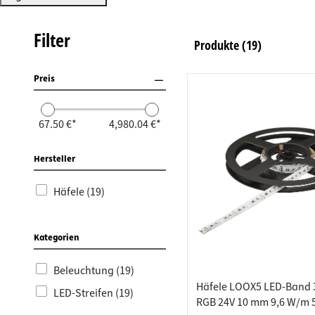
Schrank
Türscha
Küchenr
Gardero
Wandsc
Spiegel
Sägen &
Haken &
Beleuchtung
Möbelve
Türschl
Schran
Hakenle
Schlüss
Elektro
Schnei
Nägel &
Filter
Werkzeug
Produkte
(19)
Kabelfü
Türstopp
Möbelsc
Wandga
Grill- &
Chemie
Preis
Möbelfü
Türschl
Bügelbr
Wandpa
Messtec
Befestigungsmaterial
Tischbe
Schiebe
Barkons
Elektro
67.50 €*
4,980.04 €*
Drehbes
Glastür
Teppich
Forstwe
Arbeitsschutz (PSA)
Bad- & 
Briefei
Krawatte
Hämmer 
Hersteller
Abverkauf %
Möbelrol
Profilzy
Wäsche
Nagelzi
Häfele (19)
Bett- &
Schutzb
Kleider
Drucklu
Möbeltr
Türspio
Spülen 
KFZ-We
Kategorien
Anschla
Feuersc
Minibar
Werkzeu
Beleuchtung (19)
Häfele LOOX5 LED-Band 
TV-Halt
Hausnu
Eckschr
Werksta
LED-Streifen (19)
RGB 24V 10 mm 9,6 W/m 