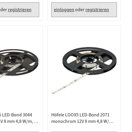
der
registrieren
einloggen
oder
registrieren
5 LED-Band 3044
Häfele LOOX5 LED-Band 2071
4V 8 mm 4,8 W/m, 5
monochrom 12V 8 mm 4,8 W/m
50 Meter, Warmweiß 2700 K