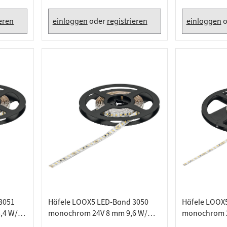
plattenverbinder
senleisten
1000 mm
enträger
er
ieren
einloggen
oder
registrieren
einloggen
o
aden
3051
Häfele LOOX5 LED-Band 3050
Häfele LOOX
,4 W/m,
monochrom 24V 8 mm 9,6 W/m,
monochrom 2
er
Warmweiß 2700 K - 5 Meter
Warmweiß 270