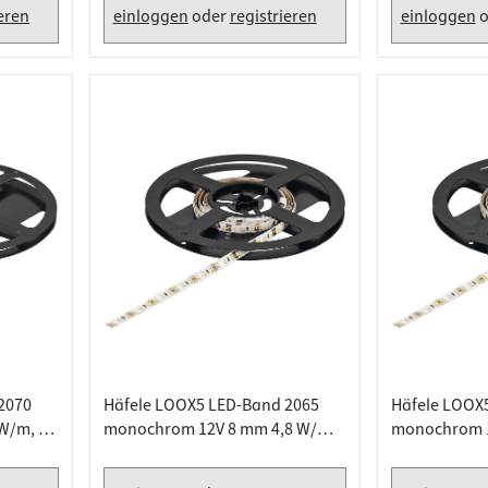
ieren
einloggen
oder
registrieren
einloggen
o
2070
Häfele LOOX5 LED-Band 2065
Häfele LOOX
 W/m, 5
monochrom 12V 8 mm 4,8 W/m,
monochrom 1
Warmweiß 3000 K - 5 Meter
Warmweiß 300