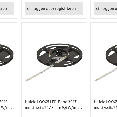
ieren
einloggen
oder
registrieren
einloggen
o
3049
Häfele LOOX5 LED-Band 3047
Häfele LOOX
4 W/m, 5
multi-weiß 24V 8 mm 9,6 W/m, 5
multi-weiß 2
Meter
Meter