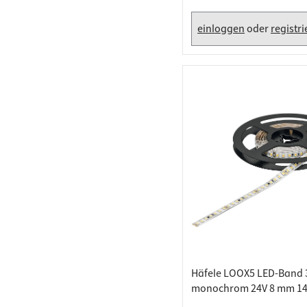
Arbeits
Steckdo
Fachbod
Mülleim
einloggen
oder
registr
Schubl
Häfele LOOX5 LED-Band 
monochrom 24V 8 mm 14
Warmweiß 2700 K - 5 Met