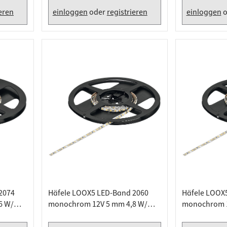
ieren
einloggen
oder
registrieren
einloggen
o
2074
Häfele LOOX5 LED-Band 2060
Häfele LOOX
6 W/m
monochrom 12V 5 mm 4,8 W/m,
monochrom 1
0 K
Warmweiß 2700 K - 5 Meter
Warmweiß 270