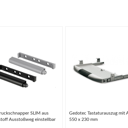
plattenverbinder
senleisten
enträger
er
aden
ruckschnapper SLIM aus
Gedotec Tastaturauszug mit 
toff Ausstoßweg einstellbar
550 x 230 mm