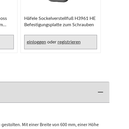
loss
Häfele Sockelverstellfuß H3961 HE
Siso Pivot
em
Befestigungsplatte zum Schrauben
360° dreh
inkl. Lager
einloggen
oder
registrieren
einlogge
gestalten. Mit einer Breite von 600 mm, einer Höhe