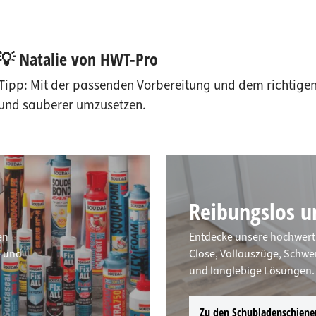
💡 Natalie von HWT-Pro
Tipp: Mit der passenden Vorbereitung und dem richtigen
und sauberer umzusetzen.
Reibungslos un
en
Entdecke unsere hochwert
e und
Close, Vollauszüge, Schwe
und langlebige Lösungen.
Zu den Schubladenschiene