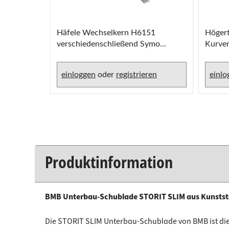
Häfele Wechselkern H6151
Högert
verschiedenschließend Symo
Kurven
Einzelschließung
einloggen
oder
registrieren
einlo
Produktinformation
BMB Unterbau-Schublade STORIT SLIM aus Kunststo
Die STORIT SLIM Unterbau-Schublade von BMB ist die i