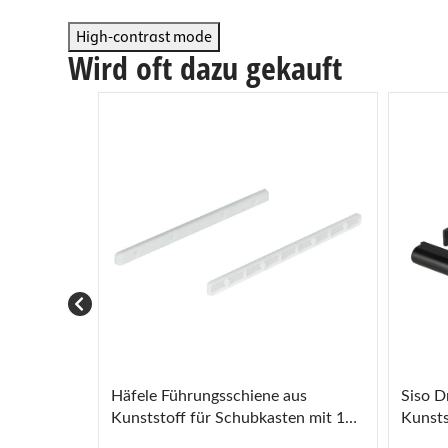
Arbeits
Steckdo
High-contrast mode
Fachbod
Mülleim
Wird oft dazu gekauft
Schubl
Häfele Führungsschiene aus
Siso D
Kunststoff für Schubkasten mit 17
Kunsts
mm Nut