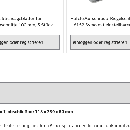
 Stichsägeblätter für
Häfele Aufschraub-Riegelsch
schnitte 100 mm, 5 Stück
H6152 Symo mit einstellbar
Dornmaß
ggen
oder
registrieren
einloggen
oder
registrieren
ff, abschließbar 718 x 230 x 60 mm
deale Lösung, um Ihren Arbeitsplatz ordentlich und funktional zu 