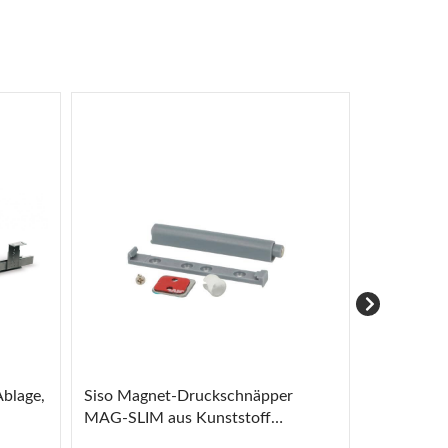
Ablage,
Siso Magnet-Druckschnäpper
Häfele Sc
MAG-SLIM aus Kunststoff
MATRIX B
Ausstoßweg einstellbar
mm, Teilau