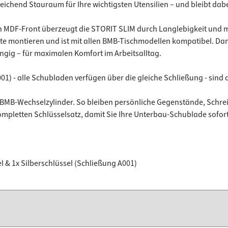
eichend Stauraum für Ihre wichtigsten Utensilien – und bleibt dabe
en MDF-Front überzeugt die STORIT SLIM durch Langlebigkeit und mo
latte montieren und ist mit allen BMB-Tischmodellen kompatibel. D
ngig – für maximalen Komfort im Arbeitsalltag.
01) - alle Schubladen verfügen über die gleiche Schließung - sind
mit BMB-Wechselzylinder. So bleiben persönliche Gegenstände, Schre
kompletten Schlüsselsatz, damit Sie Ihre Unterbau-Schublade sofor
l & 1x Silberschlüssel (Schließung A001)