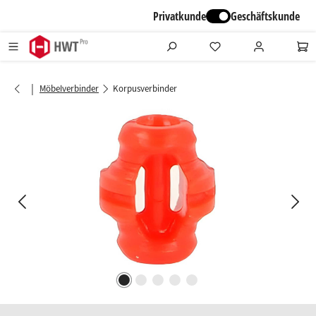
alt springen
Privatkunde
Geschäftskunde
|
Möbelverbinder
Korpusverbinder
Bildergalerie überspringen