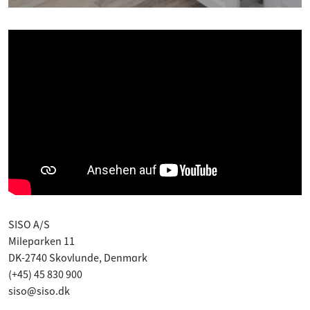
SISO A/S
Mileparken 11
DK-2740 Skovlunde, Denmark
(+45) 45 830 900
siso@siso.dk