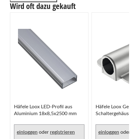
Wird oft dazu gekauft
 V
Häfele Loox LED-Profil aus
Häfele Loox Gehäus
Aluminium 18x8,5x2500 mm
Schaltergehäuse mi
Befestigungslaschen
Schalter Ø 12 mm
einloggen
oder
registrieren
einloggen
oder
reg