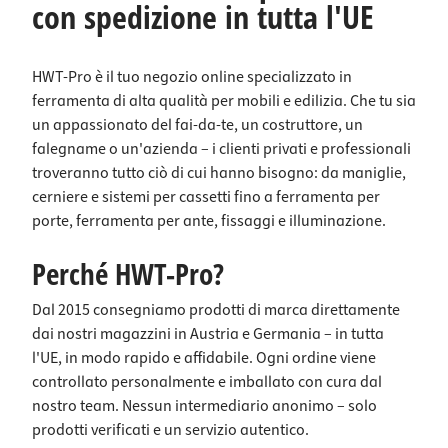
con spedizione in tutta l'UE
i con
modo
dei
l'elevat
uno
sicuro
cilindri
a
spesso
e
per
protezi
re del
comod
porte.
one
HWT-Pro è il tuo negozio online specializzato in
vetro
o le
Suppo
contro
da 5 a
ante
rta in
le
ferramenta di alta qualità per mobili e edilizia. Che tu sia
6 mm.
degli
modo
mano
un appassionato del fai-da-te, un costruttore, un
Il suo
armad
affidab
missio
falegname o un'azienda – i clienti privati e professionali
design
i.
ile la
ni. La
sempli
Come
determ
combi
troveranno tutto ciò di cui hanno bisogno: da maniglie,
ce
chiusu
inazio
nazion
cerniere e sistemi per cassetti fino a ferramenta per
mette
ra
ne
e a 4
porte, ferramenta per ante, fissaggi e illuminazione.
lo
compa
precisa
cifre è
specch
tta, il
delle
impost
io al
fermo
dimens
ata in
Perché HWT-Pro?
centro
magne
ioni
fabbric
dell'att
tico
necess
a su 0-
Dal 2015 consegniamo prodotti di marca direttamente
enzion
garant
arie
0-0-0 e
e ed è
isce
del
può
dai nostri magazzini in Austria e Germania – in tutta
ideale
che le
cilindr
essere
l'UE, in modo rapido e affidabile. Ogni ordine viene
per
porte
o e
regolat
controllato personalmente e imballato con cura dal
l'uso in
riman
facilita
a
bagno,
gano
così la
individ
nostro team. Nessun intermediario anonimo – solo
in
chiuse
scelta
ualme
prodotti verificati e un servizio autentico.
corrid
in
del
nte