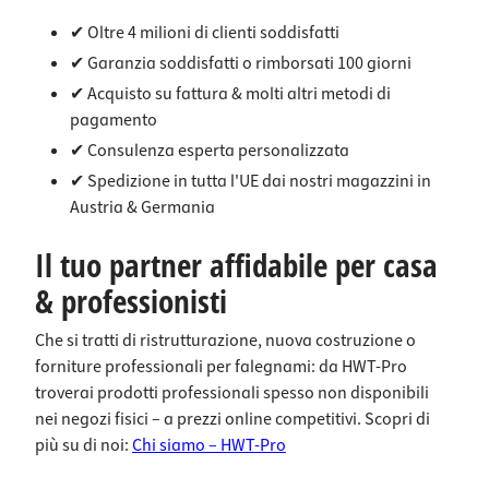
oio, in
modo
cilindr
dopo
camer
affidab
o di
l'apert
✔ Oltre 4 milioni di clienti soddisfatti
a da
ile e
chiusu
ura e
✔ Garanzia soddisfatti o rimborsati 100 giorni
letto o
possan
ra
la
in
o
adatto
rotazio
✔ Acquisto su fattura & molti altri metodi di
ambie
comun
ai
ne di
pagamento
nti
que
diversi
una
comm
essere
sistemi
vite di
✔ Consulenza esperta personalizzata
erciali.I
aperte
di
regola
✔ Spedizione in tutta l'UE dai nostri magazzini in
l set
con
porte.
zione
Austria & Germania
compl
facilità
Inoltre,
sul
eto
. A
la
retro
contie
second
chiave
del
Il tuo partner affidabile per casa
ne tutti
a delle
da
lucchet
i
esigen
cantier
to.
& professionisti
materi
ze, la
e
Questo
ali di
chiusu
consen
rende
Che si tratti di ristrutturazione, nuova costruzione o
fissagg
ra è
te di
il
io
disponi
aziona
lucchet
forniture professionali per falegnami: da HWT-Pro
necess
bile
re
to la
troverai prodotti professionali spesso non disponibili
ari,
con
facilm
scelta
nei negozi fisici – a prezzi online competitivi. Scopri di
quindi
una
ente le
ideale
nulla
forza
serratu
per
più su di noi:
Chi siamo – HWT-Pro
ostacol
di
re a
aziend
a un
tenuta
incass
e,